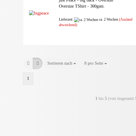
just Peace - big back - Oversize
Oversize TShirt - 300gsm.
Lieferzeit:
ca. 2 Wochen
(Ausland
abweichend)
Sortieren nach
8 pro Seite
1
1
bis
5
(von insgesamt