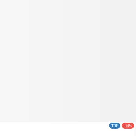
TOP
-16%