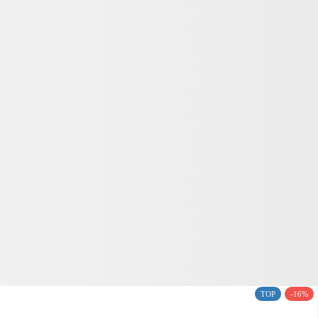
TOP
-16%