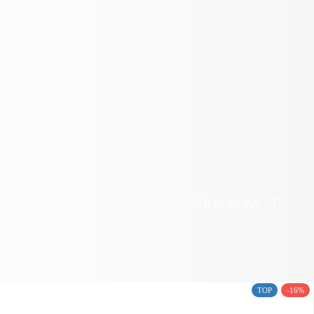
SHOP NOW
TOP
-16%